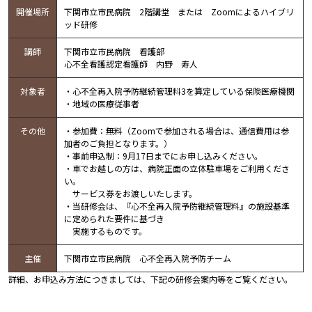
開催場所
下関市立市民病院 2階講堂 または Zoomによるハイブリ
ッド研修
講師
下関市立市民病院 看護部
心不全看護認定看護師 内野 寿人
対象者
・心不全再入院予防継続管理料3を算定している保険医療機関
・地域の医療従事者
その他
・参加費：無料（Zoomで参加される場合は、通信費用は参
加者のご負担となります。）
・事前申込制：9月17日までにお申し込みください。
・車でお越しの方は、病院正面の立体駐車場をご利用くださ
い。
サービス券をお渡しいたします。
・当研修会は、『心不全再入院予防継続管理料』の施設基準
に定められた要件に基づき
実施するものです。
主催
下関市立市民病院 心不全再入院予防チーム
詳細、お申込み方法につきましては、下記の研修会案内等をご覧ください。