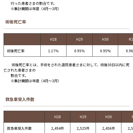
行った患者さまの割合です。
※集計期間は年度（4月～3月）
術後死亡率
H28
H29
H30
R
術後死亡率
1.17％
0.95％
0.95%
0.9
術後死亡率とは、手術をされた退院患者さまに対して、術後30日以内に死
亡された患者さまの
割合です。
※集計期間は年度（4月～3月）
救急車受入件数
H28
H29
H30
救急車受入件数
2,494件
2,525件
2,456件
2,