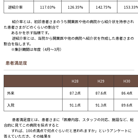
逆紹介率
117.03%
126.35%
142.75%
153.33
紹介率とは、初診患者さまのうち開業医や他の病院から紹介状を持参され
た患者さまがどのくらいの割合で
あるかを示す指標です。
逆紹介率とは、当院から開業医や他の病院へ紹介状を作成した患者さまの
割合を指します。
※集計期間は年度（4月～3月）
患者満足度
H28
H29
H30
外来
87.2点
87.6点
86.4点
入院
91.1点
91.3点
89.6点
患者満足度とは、患者さまに「医療内容、スタッフの対応、施設など、総
合的に見てこの病院を採点すると
すれば、100点満点で何点ぐらいだと思われますか」というアンケートに
答えていただき、その結果を