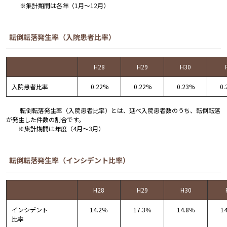
※集計期間は各年（1月～12月）
転倒転落発生率（入院患者比率）
H28
H29
H30
入院患者比率
0.22%
0.22%
0.23%
0.
転倒転落発生率（入院患者比率）とは、延べ入院患者数のうち、転倒転落
が発生した件数の割合です。
※集計期間は年度（4月～3月）
転倒転落発生率（インシデント比率）
H28
H29
H30
インシデント
14.2％
17.3％
14.8％
1
比率