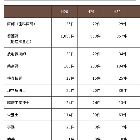
H28
H29
H30
医師（歯科医師）
35件
22件
29件
看護師
1,059件
953件
957件
（助産師含む）
放射線技師
33件
22件
34件
薬剤師
166件
209件
184件
検査技師
13件
15件
25件
理学療法士
22件
20件
30件
臨床工学技士
24件
24件
13件
栄養士
114件
80件
63件
事務
23件
8件
7件
助手
1件
0件
0件