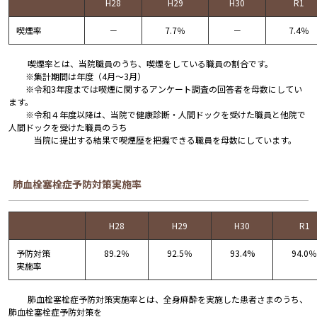
H28
H29
H30
R1
喫煙率
－
7.7％
－
7.4％
喫煙率とは、当院職員のうち、喫煙をしている職員の割合です。
※集計期間は年度（4月～3月）
※令和3年度までは喫煙に関するアンケート調査の回答者を母数にしてい
ます。
※令和４年度以降は、当院で健康診断・人間ドックを受けた職員と他院で
人間ドックを受けた職員のうち
当院に提出する結果で喫煙歴を把握できる職員を母数にしています。
肺血栓塞栓症予防対策実施率
H28
H29
H30
R1
予防対策
89.2％
92.5％
93.4%
94.0％
実施率
肺血栓塞栓症予防対策実施率とは、全身麻酔を実施した患者さまのうち、
肺血栓塞栓症予防対策を