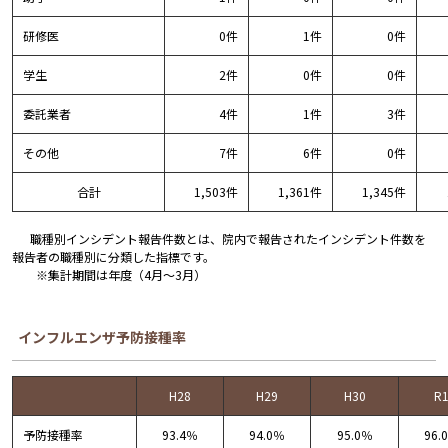
研修医
0件
1件
0件
学生
2件
0件
0件
委託業者
4件
1件
3件
その他
7件
6件
0件
合計
1,503件
1,361件
1,345件
職種別インシデント報告件数とは、院内で報告されたインシデント件数を
報告者の職種別に分類した指標です。
※集計期間は年度（4月～3月）
インフルエンザ予防接種率
H28
H29
H30
R
予防接種率
93.4％
94.0％
95.0％
96.