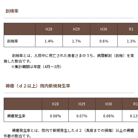
剖検率
H28
H29
H30
R1
剖検率
1.4％
1.7％
0.6％
1.3％
剖検率とは、入院中に死亡された患者さまのうち、病理解剖（剖検）を実
施した割合です。
※集計期間は年度（4月～3月）
褥瘡（ｄ２以上）院内新規発生率
H28
H29
H30
R1
褥瘡発生率
0.08%
0.07％
0.08％
0.1
褥瘡発生率とは、院内で新規発生したｄ２（真皮までの損傷）以上の褥瘡
件数の割合です。