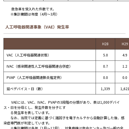
救急車を受入れた件数です。
※集計期間は年度（4月～3月）
人工呼吸器関連事象（VAE）発生率
H28
H29
VAC（人工呼吸器関連状態）
5.0
4.9
IVAC（感染関連性人工呼吸器関連合併症）
0.7
1.2
PVAP（人工呼吸器関連肺炎推定例）
0.0
0.0
延べデバイス・日（数）
1,339
1,62
VAEには、VAC、IVAC、PVAPの3段階の分類があり、表は1,000デバイ
ス・日を分母とし、発生件数を分子とす
る発生率を表しています。
なお、当院では定義に基づく諸因子を電子カルテから自動計算した後、感
染症専門医が判定しています。
※集計期間は各年（1月～12月）、対象病棟は救命センター及び一般の全