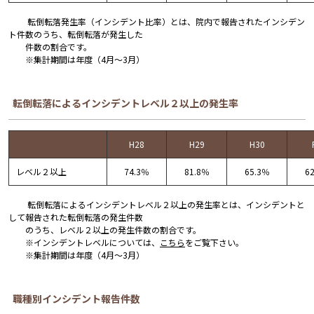
転倒転落発生率（インシデント比率）とは、院内で報告されたインシデン
ト件数のうち、転倒転落が発生した
件数の割合です。
※集計期間は年度（4月～3月）
転倒転落によるインシデントレベル２以上の発生率
H28
H29
H30
レベル２以上
74.3％
81.8％
65.3％
6
転倒転落によるインシデントレベル２以上の発生率とは、インシデントと
して報告された転倒転落の発生件数
のうち、レベル２以上の発生件数の割合です。
※インシデントレベルについては、
こちら
をご覧下さい。
※集計期間は年度（4月～3月）
職種別インシデント報告件数