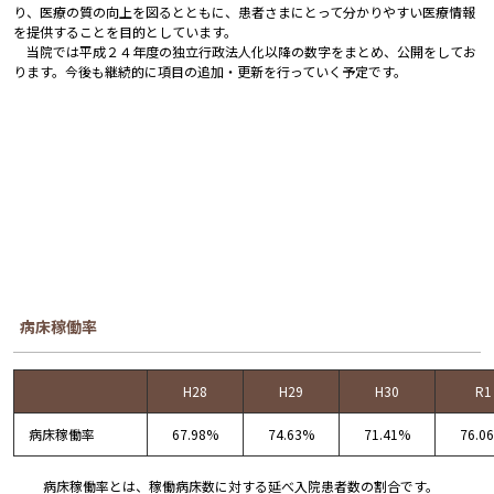
り、医療の質の向上を図るとともに、患者さまにとって分かりやすい医療情報
を提供することを目的としています。
当院では平成２４年度の独立行政法人化以降の数字をまとめ、公開をしてお
ります。今後も継続的に項目の追加・更新を行っていく予定です。
病床稼働率
H28
H29
H30
R1
病床稼働率
67.98%
74.63%
71.41%
76.0
病床稼働率とは、稼働病床数に対する延べ入院患者数の割合です。