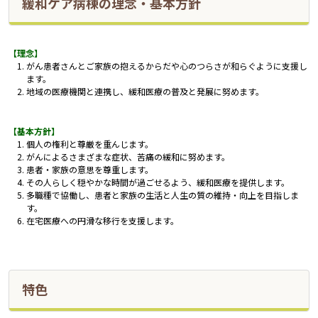
緩和ケア病棟の理念・基本方針
【理念】
がん患者さんとご家族の抱えるからだや心のつらさが和らぐように支援し
ます。
地域の医療機関と連携し、緩和医療の普及と発展に努めます。
【基本方針】
個人の権利と尊厳を重んじます。
がんによるさまざまな症状、苦痛の緩和に努めます。
患者・家族の意思を尊重します。
その人らしく穏やかな時間が過ごせるよう、緩和医療を提供します。
多職種で協働し、患者と家族の生活と人生の質の維持・向上を目指しま
す。
在宅医療への円滑な移行を支援します。
特色